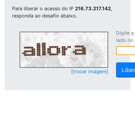
Para liberar o acesso
do IP
216.73.217.142
,
responda ao desafio abaixo.
Digite 
lado no
[trocar imagem]